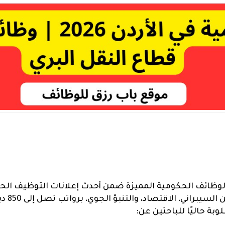
ي، الاقتصاد، والتنبؤ الجوي، برواتب تصل إلى 850 دينار أردني.
بة حاليًا للباحثين عن: