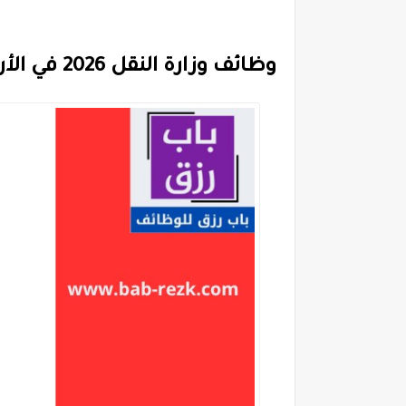
وظائف وزارة النقل 2026 في الأردن – شواغر هندسية وتقنية وتحليل بيانات وأمن سيبراني