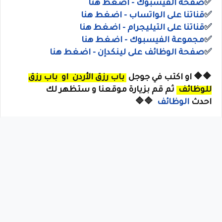
✅
صفحة الفيسبوك - اضغط هنا
✅
قناتنا على الواتساب
- اضغط هنا
✅
قناتنا على
التيليجرام
- اضغط هنا
✅
مجموعة الفيسبوك
- اضغط هنا
✅
صفحة الوظائف على لينكدإن - اضغط هنا
🔶🔶
او
اكتب في جوجل
باب رزق الأردن
او
باب رزق
للوظائف
ثم قم بزيارة موقعنا و ستظهر لك
احدث
الوظائف
🔷🔷