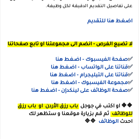
على تفاصيل التقديم الدقيقة لكل وظيفة.
اضغط هنا للتقديم
لا تضيع الفرص - انضم الى مجموعتنا او تابع صفحاتنا
✅
صفحة الفيسبوك - اضغط هنا
✅
قناتنا على الواتساب
- اضغط هنا
✅
قناتنا على
التيليجرام
- اضغط هنا
✅
مجموعة الفيسبوك
- اضغط هنا
✅
صفحة الوظائف على لينكدإن - اضغط هنا
🔶🔶
او
اكتب في جوجل
باب رزق الأردن
او
باب رزق
للوظائف
ثم قم بزيارة موقعنا و ستظهر لك
احدث
الوظائف
🔷🔷