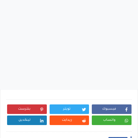
فيسبوك
تويتر
بنترست
واتساب
ريدايت
لينكدين