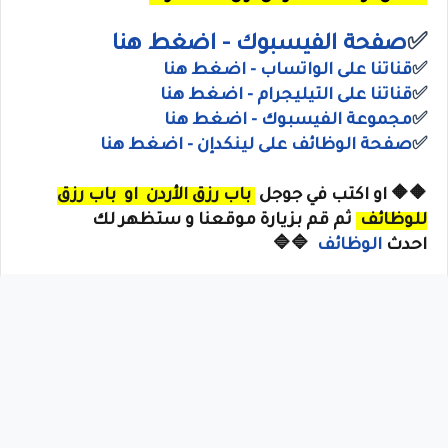
✅
صفحة الفيسبوك - اضغط هنا
✅
قناتنا على الواتساب
- اضغط هنا
✅
قناتنا على
التيليجرام
- اضغط هنا
✅
مجموعة الفيسبوك
- اضغط هنا
✅
صفحة الوظائف على لينكدإن - اضغط هنا
🔶🔶
او
اكتب في جوجل
باب رزق الأردن
او
باب رزق
للوظائف
ثم قم بزيارة موقعنا و ستظهر لك
احدث
الوظائف
🔷🔷