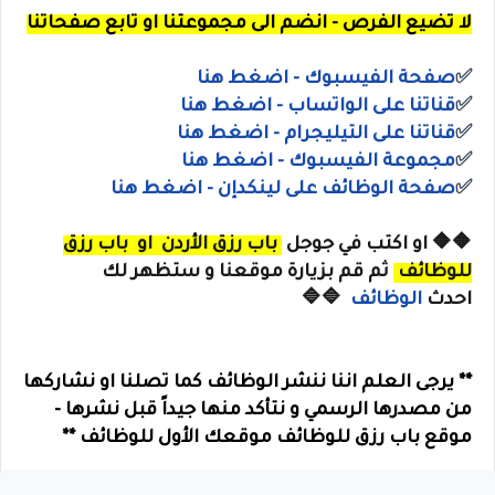
لا تضيع الفرص - انضم الى مجموعتنا او تابع صفحاتنا
✅
صفحة الفيسبوك - اضغط هنا
✅
قناتنا على الواتساب
- اضغط هنا
✅
قناتنا على
التيليجرام
- اضغط هنا
✅
مجموعة الفيسبوك
- اضغط هنا
✅
صفحة الوظائف على لينكدإن - اضغط هنا
🔶🔶
او
اكتب في جوجل
باب رزق الأردن
او
باب رزق
للوظائف
ثم قم بزيارة موقعنا و ستظهر لك
احدث
الوظائف
🔷🔷
** يرجى العلم اننا ننشر الوظائف كما تصلنا او نشاركها
من مصدرها الرسمي و نتأكد منها جيداً قبل نشرها -
موقع باب رزق للوظائف موقعك الأول للوظائف **