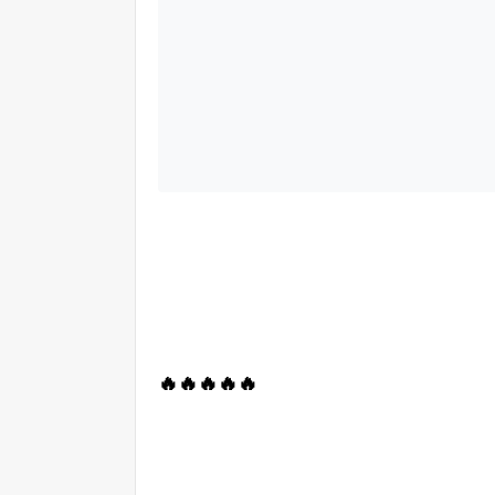
🔥🔥🔥🔥🔥