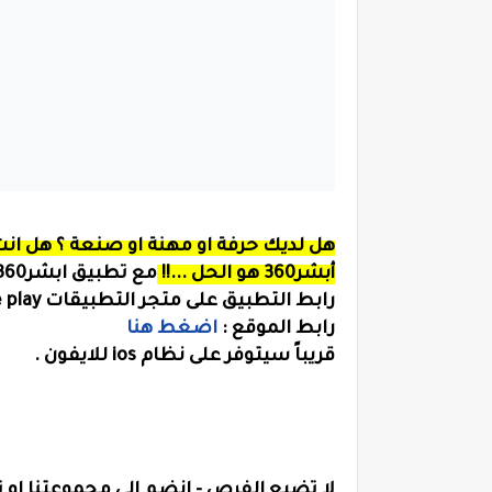
هل لديك حرفة او مهنة او صنعة ؟ هل ا
أبشر360 هو الحل ...!!
مع تطبيق ابشر360 بتقدر تبحث عن خدمات او تنشر خدماتك و شغلك مجاناً
رابط التطبيق على متجر التطبيقات google play قم بتنزيله الان :
رابط الموقع :
اضغط هنا
قريباً سيتوفر على نظام ios للايفون .
لا تضيع الفرص - انضم الى مجموعتنا او ت