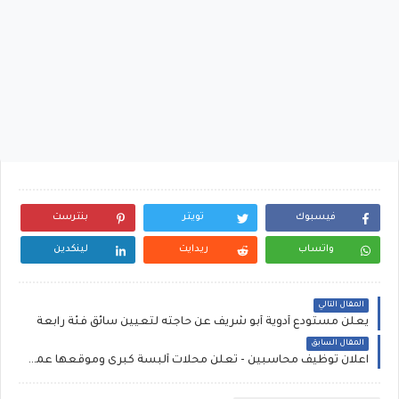
فيسبوك
تويتر
بنترست
واتساب
ريدايت
لينكدين
المقال التالي
يعلن مستودع أدوية أبو شريف عن حاجته لتعيين سائق فئة رابعة
المقال السابق
اعلان توظيف محاسبين - تعلن محلات ألبسة كبرى وموقعها عمان حاجتها لتوظيف محاسبين