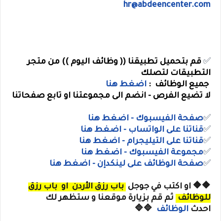
hr@abdeencenter.com
✅
قم بتحميل تطبيقنا (( وظائف اليوم )) من متجر
التطبيقات لتصلك
جميع الوظائف :
اضغط هنا
لا تضيع الفرص - انضم الى مجموعتنا او تابع صفحاتنا
✅
صفحة الفيسبوك - اضغط هنا
✅
قناتنا على الواتساب
- اضغط هنا
✅
قناتنا على
التيليجرام
- اضغط هنا
✅
مجموعة الفيسبوك
- اضغط هنا
✅
صفحة الوظائف على لينكدإن - اضغط هنا
🔶🔶
او
اكتب في جوجل
باب رزق الأردن
او
باب رزق
للوظائف
ثم قم بزيارة موقعنا و ستظهر لك
احدث
الوظائف
🔷🔷