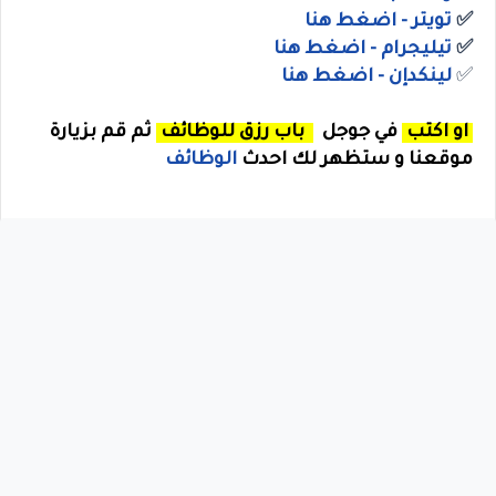
✅
ت
ويتر
- اضغط هنا
✅
تيليجرام - اضغط هنا
✅
لينكدإن - اضغط هنا
او اكتب
في جوجل
باب رزق للوظائف
ثم قم بزيارة
موقعنا و ستظهر لك احدث
الوظائف