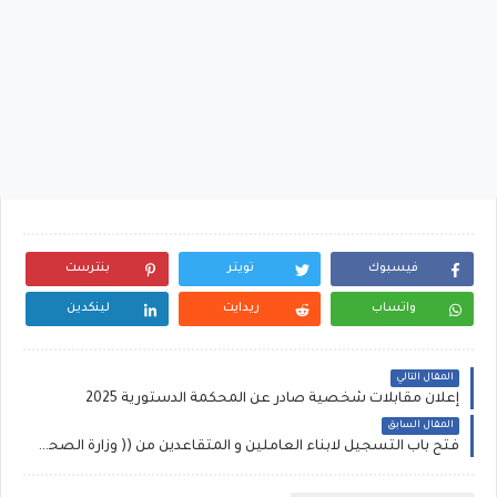
فيسبوك
تويتر
بنترست
واتساب
ريدايت
لينكدين
المقال التالي
إعلان مقابلات شخصية صادر عن المحكمة الدستورية 2025
المقال السابق
فتح باب التسجيل لابناء العاملين و المتقاعدين من (( وزارة الصحة ))