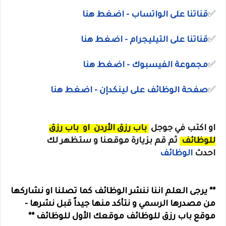
✅
قناتنا على الواتساب
- اضغط هنا
✅
قناتنا على
التيليجرام
- اضغط هنا
✅
مجموعة الفيسبوك
- اضغط هنا
✅
صفحة الوظائف على لينكدإن - اضغط هنا
او
اكتب في جوجل
باب رزق الأردن
او
باب رزق
للوظائف
ثم قم بزيارة موقعنا و ستظهر لك
احدث
الوظائف
** يرجى العلم اننا ننشر الوظائف كما تصلنا او نشاركها
من مصدرها الرسمي و نتأكد منها جيداً قبل نشرها -
موقع باب رزق للوظائف موقعك الأول للوظائف **