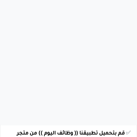
✅
قم بتحميل تطبيقنا (( وظائف اليوم )) من متجر