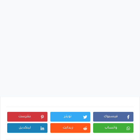
فيسبوك
تويتر
بنترست
واتساب
ريدايت
لينكدين