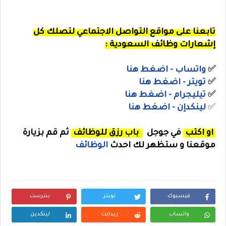
تابعنا
على مواقع التواصل الاجتماعي لتصلك كل
إشعارات وظائف السعودية :
✅
واتساب
- اضغط هنا
✅
ت
ويتر
- اضغط هنا
✅
تيليجرام - اضغط هنا
✅
لينكدإن - اضغط هنا
او اكتب
في جوجل
باب رزق للوظائف
ثم قم بزيارة
موقعنا و ستظهر لك احدث
الوظائف
فيسبوك
تويتر
بنترست
واتساب
ريدايت
لينكدين