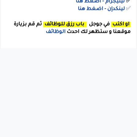
✅
تيليجرام - اضغط هنا
✅
لينكدإن - اضغط هنا
او اكتب
في جوجل
باب رزق للوظائف
ثم قم بزيارة
موقعنا و ستظهر لك احدث
الوظائف