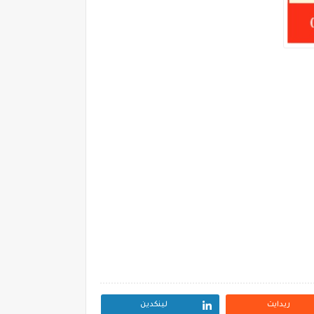
ريدايت
لينكدين