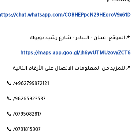
واتساب :👇
https://chat.whatsapp.com/COBHEPpcN29HEeroV9x61D
📌الموقع: عمان - البيادر - شارع رشيد بويوك
https://maps.app.goo.gl/jh6yvUTMUzovyZCT6
📍للمزيد من المعلومات الاتصال على الأرقام التالية :
📞 /+962799972121
📞 /96265923587
📞 /0795082817
📞 /0791815907