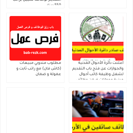
التقديم لوظائف فنيين براتب
550 دينار
أعلنت دائرة الأحوال المدنية
مطلوب مندوبي مبيعات
والجوازات عن فتح باب التقديم
(كاش فان) مع راتب ثابت و
لشغل وظيفة كاتب أحوال
عمولة و ضمان
مدنية وجوازات ضمن وظائف
الحالات الإنسانية