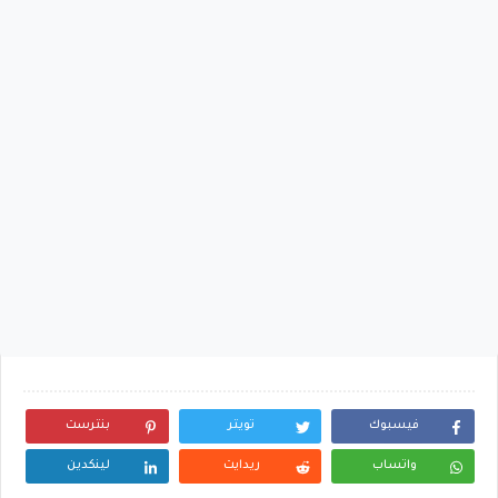
فيسبوك
تويتر
بنترست
واتساب
ريدايت
لينكدين