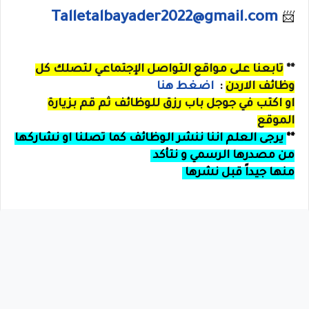
Talletalbayader2022@gmail.com
📨
**
تابعنا على مواقع التواصل الإجتماعي لتصلك كل
وظائف الاردن
:
اضغط هنا
او
اكتب في جوجل
باب رزق للوظائف
ثم قم بزيارة
الموقع
**
يرجى العلم اننا ننشر الوظائف كما تصلنا او نشاركها
من مصدرها الرسمي و نتأكد
منها جيداً قبل نشرها