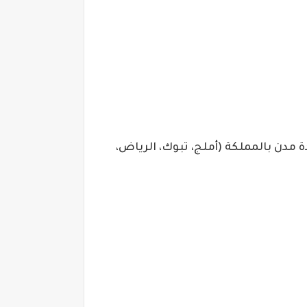
) توفر 96 وظيفة شاغرة في عدة مدن بالمملكة (أملج، تبوك، الرياض،