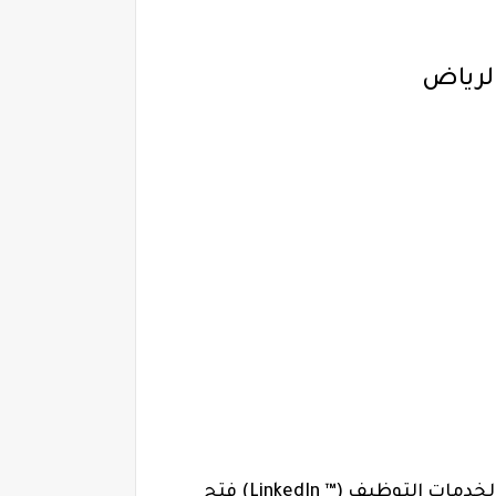
لرياض
عبر حسابها الرسمي بموقع لينكد إن لخدمات التوظيف (™ LinkedIn) فتح