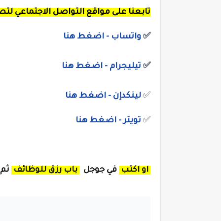
تابعنا
على مواقع التواصل الاجتماعي لت
✅
واتساب
- اضغط هنا
✅
تيليجرام - اضغط هنا
✅
لينكدإن - اضغط هنا
✅
تويتر - اضغط هنا
او اكتب
في جوجل
باب رزق للوظائف
ثم 